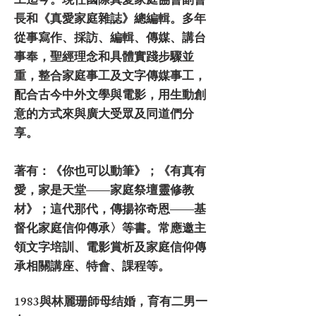
工迄今。現任國際真愛家庭協會副會
長和《真愛家庭雜誌》總編輯。多年
從事寫作、採訪、編輯、傳媒、講台
事奉，聖經理念和具體實踐步驟並
重，整合家庭事工及文字傳媒事工，
配合古今中外文學與電影，用生動創
意的方式來與廣大受眾及同道們分
享。
著有：《你也可以動筆》；《有真有
愛，家是天堂——家庭祭壇靈修教
材》；這代那代，傳揚祢奇恩——基
督化家庭信仰傳承〉等書。常應邀主
領文字培訓、電影賞析及家庭信仰傳
承相關講座、特會、課程等。
1983與林麗珊師母结婚，育有二男一