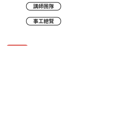
講師團隊
事工總覽
贊助
© 2025 by Family Keepers
關於真愛
本會以專業的理念與策略，協助華人建立溫馨和
樂且飽享神愛的家庭；進而推動以「將心歸家享
最愛，為家而戰守真愛」爲核心價值觀的真愛家
庭運動。
國際真愛家庭協會
Family Keepers
20672 Carrey Rd,
Walnut, CA 91789