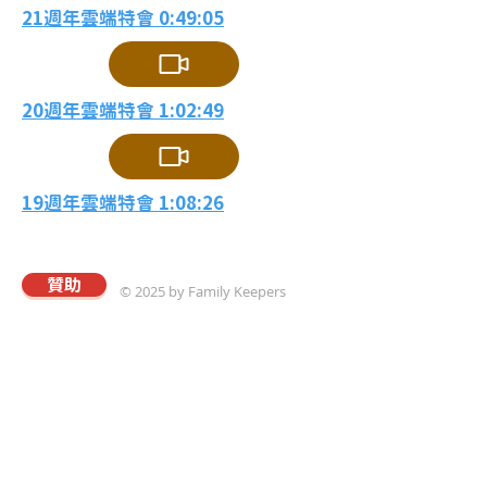
21週年雲端特會 0:49:05
20週年雲端特會 1:02:49
19週年雲端特會 1:08:26
贊助
© 2025 by Family Keepers
關於真愛
本會以專業的理念與策略，協助華人建立溫馨和
樂且飽享神愛的家庭；進而推動以「將心歸家享
最愛，為家而戰守真愛」爲核心價值觀的真愛家
庭運動。