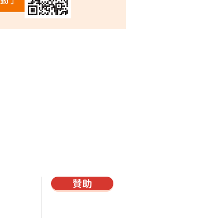
贊助
雜誌