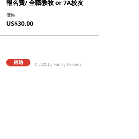
報名費/ 全職教牧 or 7A校友
價格
US$30.00
贊助
© 2025 by Family Keepers
關於真愛
本會以專業的理念與策略，協助華人建立溫馨和
樂且飽享神愛的家庭；進而推動以「將心歸家享
最愛，為家而戰守真愛」爲核心價值觀的真愛家
庭運動。
國際真愛家庭協會
Family Keepers
20672 Carrey Rd,