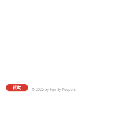
贊助
© 2025 by Family Keepers
關於真愛
本會以專業的理念與策略，協助華人建立溫馨和
樂且飽享神愛的家庭；進而推動以「將心歸家享
最愛，為家而戰守真愛」爲核心價值觀的真愛家