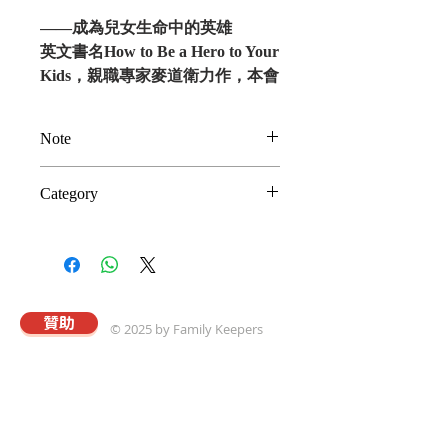
——
成為兒女生命中的英雄
英文書名
How to Be a Hero to Your
Kids
，
親職專家麥道衛
力作，本會
膾炙人口的7A正向教養系列課程
核心理念之原素材。
本書透過
Note
6A
：
Acceptance
（
接納
）、
Appreciation
（讚賞）、
可選奉獻索贈或一般購書選項
Category
Affection
（關愛）、
(限美國地區)
Availability
（陪伴）、
1.奉獻索贈: 可獲奉獻收據
親子及家庭信仰傳承
Accountability
（負責）
2.一般購書: 書價$22.00+運費
Authority
（權威），
領你進入孩
$4.87
子的內心：幫助你保護你的孩子：
祝福你孩子將來的家庭：
今日家
贊助
© 2025 by Family Keepers
庭，需要更多
幫助你
成為兒女生命
中的英雄，帶領他們勝過這世代的
罪惡，活出獨特又豐盛的人生。
關於真愛
本會以專業的理念與策略，協助華人建立溫馨和
樂且飽享神愛的家庭；進而推動以「將心歸家享