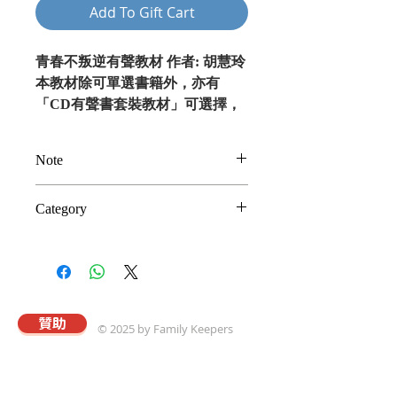
Add To Gift Cart
青春不叛逆有聲教材 作者: 胡慧玲
本教材除可單選書籍外，亦有
「CD有聲書套裝教材」可選擇，
除文字外，每課皆製作成CD，讓
您眼到又耳到之餘，能夠心到（受
Note
感動）且手到（去行動） 「他以
前不是這樣！他小時候很乖的！」
以上為建議奉獻金額
Category
「見面像仇人似的！那眼神好像我
(Suggested Donation)。謝謝
欠他幾百萬！」 「以前我跟他
您支持真愛事工，並選取此一奉
親子及家庭信仰傳承
兇，現在，我兇他比我更兇！」
獻贈品。
「我到底那裡做錯了！？」 面對
青少年，父母常有無力感。以前有
效的管教方法，現在變得不管用；
贊助
© 2025 by Family Keepers
以前乖巧聽話的孩子，怎麼一夜之
間變了樣？ 本書共收錄12個課
程，探討常見的青少年管教問題，
關於真愛