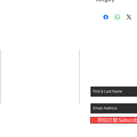
謝謝您支持真愛
合訂區
---------------------------
慧玲 本教材除可單選書籍外，亦有「CD
訂閱電子郵件&
國際真愛家庭協會
字外，每課皆製作成CD，讓您眼到又
Family Keepers
且手到（去行動） 「他以前不是這樣！
仇人似的！那眼神好像我欠他幾百萬！」
比我更兇！」 「我到底那裡做錯
20672 Carrey Rd,
有無力感。以前有效的管教方法，現在變
Walnut, CA 91789
，怎麼一夜之間變了樣？ 本書共收錄12
909-595-6777
教問題，幫助父母瞭解兒女的身心發展及
office@familykeepers.org
有效溝通、怒氣管理、重啟封閉的心靈
期的風暴，並建立美好的親子關係！
即刻訂閱 Subscri