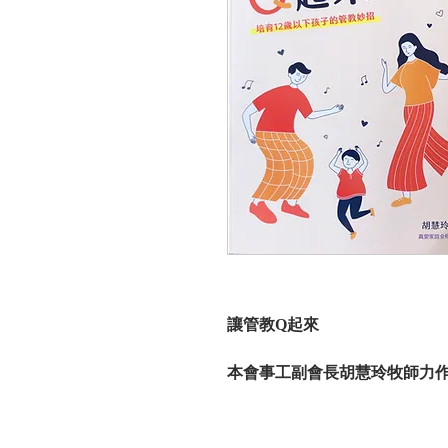
讓管教Q起來
本會事工副會長胡慧玲牧師力作
招》之增補修訂版。書中亮點
理念打下穩固觀念；針對2至1
教法；學理與實例交叉呈現，