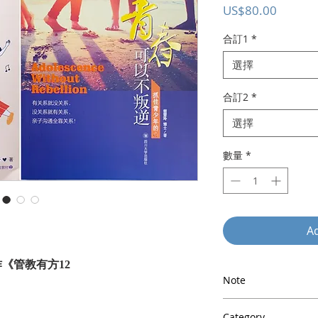
價
US$80.00
格
合訂1
*
選擇
合訂2
*
選擇
數量
*
Ad
《管教有方12
Note
：從父母優質管教
2歲孩童的實用管
以上為建議奉獻金額(S
易學易懂；每課均
Category