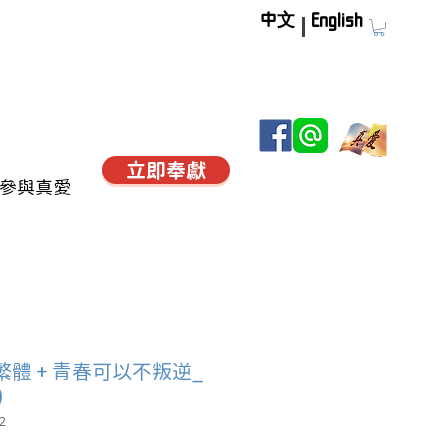
中文
English
立即奉獻
參與真愛
繁體 + 青春可以不叛逆_
)
2