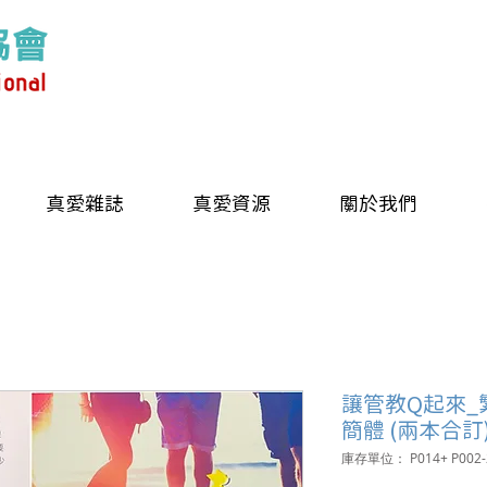
真愛雜誌
真愛資源
關於我們
讓管教Q起來_
簡體 (兩本合訂
庫存單位： P014+ P002-