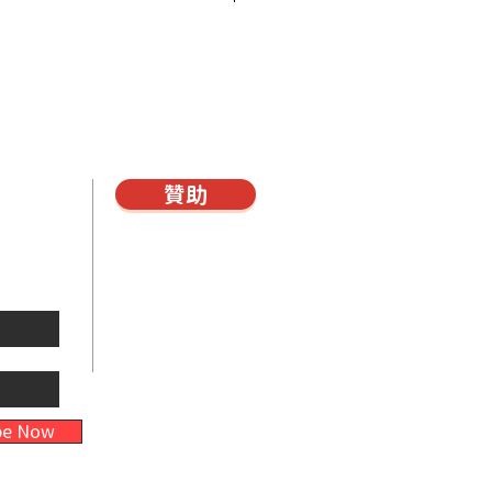
事工，並選取此一奉獻贈品。
贊助
雜誌
be Now