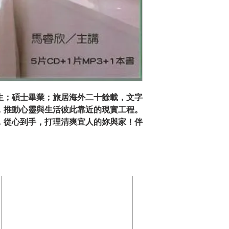
學生；碩士畢業；旅居海外二十餘載，文字
，推動心靈與生活彼此靠近的現實工程。
外，從心到手，打理清爽宜人的妳與家！伴
！委身愛家的全職主婦，職場女性，新好
先理心］，何其一針見血的提醒！ 作者
中每個房間，每處角落，不只整理可見之
 謞作者帶妳巡行家居內外，思考學習如
訂閱電子郵件&
國際真愛家庭協會
活，傳承，助人，品格塑造的功能！跟隨
Family Keepers
清清爽爽，從容自在的現代女性！ 伴您
委身愛家的全職主婦、職場女性、新好男
 1: 1.理家與理心的關係與藝術 2.理家的
20672 Carrey Rd,