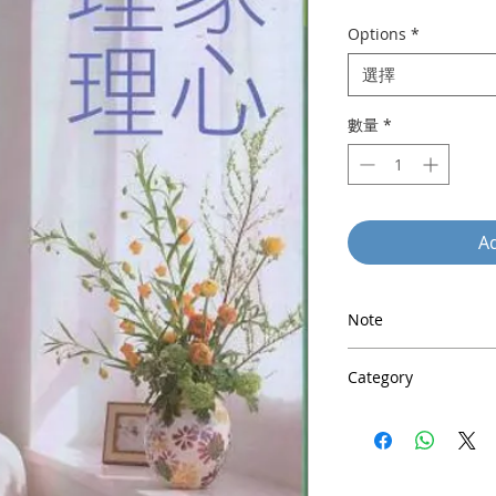
格
Options
*
選擇
數量
*
Ad
Note
以上為建議奉獻金額(S
Category
謝謝您支持真愛
全人成長及保健