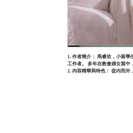
1. 作者簡介： 馬睿欣，小留
工作者。 多年在教會婦女當中
2. 內容精華與特色： 從內而
您由心靈世界整頓到摰愛家園
男人，皆不容錯過！ ［理家必
馬睿欣帶領讀者，徹底檢視家
物，更是再思價值觀，人生觀。
關於真愛
何整理安置，使家真正發揮樂
作者一同檢視生活各層面，做個
由心靈世界整頓到摯愛家園，
人，皆不容錯過！ 3. 目錄： CD
本會以專業的理念與策略，協助華人建