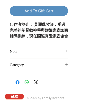
Add To Gift Cart
1. 作者簡介： 黃麗薰牧師，受過
完整的基督教神學與婚姻家庭諮商
輔導訓練，現任國際真愛家庭協會
單親事工輔導，經常應邀在北美和
亞洲各地開設有關婚姻、親子、單
Note
親的專題課程。她立志委身藉著婚
姻和家庭的教導事工，祝福各地華
以上為建議奉獻金額
Category
人生命得更新、婚姻家庭得建立，
(Suggested Donation)。謝謝
領受神豐盛的祝福。 2. 內容精華
您支持真愛事工，並選取此一奉
親子與家庭信仰傳承
與特色： 你絕對可以教出卓越健
獻贈品。
全的［好孩子］！ I世代父母教養
孩子，要面對琳瑯滿目的教養法
則、防不勝防的網路誘惑、媒體誤
贊助
© 2025 by Family Keepers
導，如何掌握真理準則？怎麼做對
孩子才是［最好的］？該如何提升