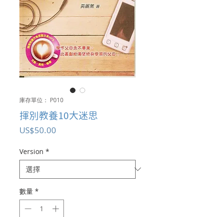
庫存單位： P010
揮別教養10大迷思
價
US$50.00
格
Version
*
數量
*