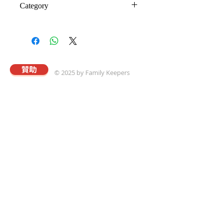
Category
7.好爸爸的承諾
(Suggested Donation)。謝謝
8.當青少年上路時
您支持真愛事工，並選取此一奉
家庭生活及關懷小冊
9.贏得青少年兒女的心
獻贈品。
10.家有特殊兒
11.婆媳互動有門徑
12.爬出憂鬱的深淵
贊助
© 2025 by Family Keepers
13.家族凝聚有妙方
14.遠距夫妻勤守護
15.e世代的好媽咪
關於真愛
16.雖然單飛照樣高飛
本會以專業的理念與策略，協助華人建立溫馨和
17.家有青春女
樂且飽享神愛的家庭；進而推動以「將心歸家享
18.真情真愛顧長輩
最愛，為家而戰守真愛」爲核心價值觀的真愛家
庭運動。
19.伴親人走最後一程
20.三代皆贏不是夢
國際真愛家庭協會
21.如何領受神的醫治
Family Keepers
20672 Carrey Rd,
Walnut, CA 91789
909-595-6777