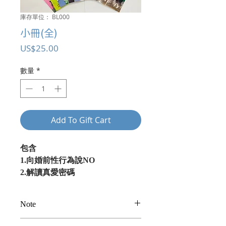
庫存單位： BL000
小冊(全)
價
US$25.00
格
數量
*
Add To Gift Cart
包含
1.向婚前性行為說NO
2.解讀真愛密碼
3.伴家人行過經濟風暴
4.打敗網路怪獸
Note
5.自在跨越更年期
6.助兒女發揮天份
以上為建議奉獻金額