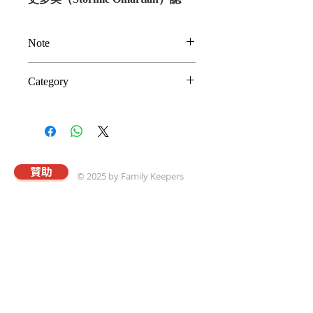
為，
改變自己很困難，而你也改變
不了你的配偶。透過你的禱告，上
Note
帝的大能便能運行其中。你若邀請
主來掌管你的婚姻，祂必會以一種
以上為建議奉獻金額
Category
你意想不到的方式，翻轉你們的生
(Suggested Donation)。謝謝
命。本書的內容涵蓋強有力的對
您支持真愛事工，並選取此一奉
婚姻
策，像是鼓勵的經文以及許多個人
獻贈品。
禱詞，使你能為自己、為配偶，以
及為你的婚姻禱告。
贊助
© 2025 by Family Keepers
關於真愛
本會以專業的理念與策略，協助華人建立溫馨和
樂且飽享神愛的家庭；進而推動以「將心歸家享
最愛，為家而戰守真愛」爲核心價值觀的真愛家
庭運動。
國際真愛家庭協會