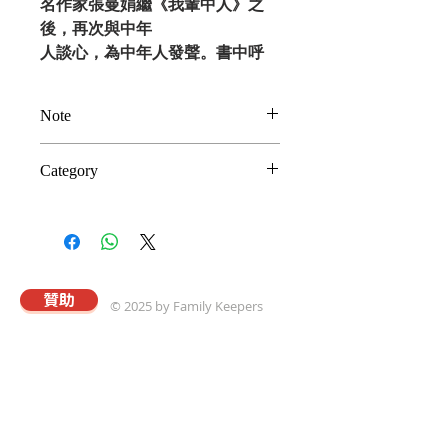
名作家張曼娟繼《我輩中人》之
後，再次與中年
人談心，為中年人發聲。書中呼
籲：作為大人，
應該以我之名，承擔責任，與久遠
Note
的自己重逢，
感謝自己受過的傷、流過的淚、堅
以上為建議奉獻金額
Category
持的夢想。活
(Suggested Donation)。謝謝
出雋永、氣派、慈悲、承擔，在中
您支持真愛事工，並選取此一奉
長輩關懷與照
顧
年渡口，穩當
獻贈品。
勇敢前行。
贊助
© 2025 by Family Keepers
關於真愛
本會以專業的理念與策略，協助華人建立溫馨和
樂且飽享神愛的家庭；進而推動以「將心歸家享
最愛，為家而戰守真愛」爲核心價值觀的真愛家