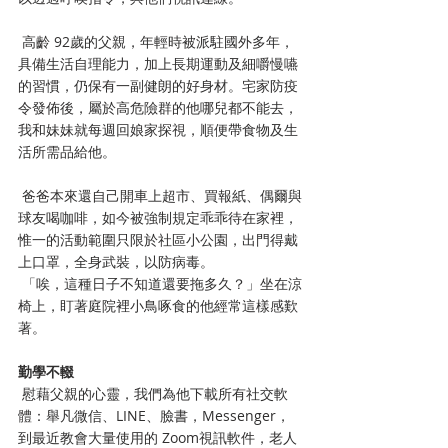
 高齡 92歲的父親，年輕時被派駐國外多年，
具備生活自理能力，加上長期運動及細嚼慢嚥
的習慣，仍保有一副健朗的好身材。宅家防疫
令發佈後，屬於高危險群的他哪兒都不能去，
我和妹妹就每週回娘家探視，順便帶食物及生
活所需品給他。
 爸爸本來還自己開車上超市、買報紙、偶爾與
球友喝咖啡，如今被強制規定乖乖待在家裡，
惟一的活動範圍只限於社區小公園，出門得戴
上口罩，全身武裝，以防病毒。
 「唉，這種日子不知道還要拖多久？」坐在涼
椅上，盯著庭院裡小鳥啄食的他經常這樣感歎
著。
勤學不輟
 慰藉父親的心靈，我們為他下載所有社交軟
體：舉凡微信、LINE、臉書，Messenger，
到最近教會大量使用的 Zoom視訊軟件，老人