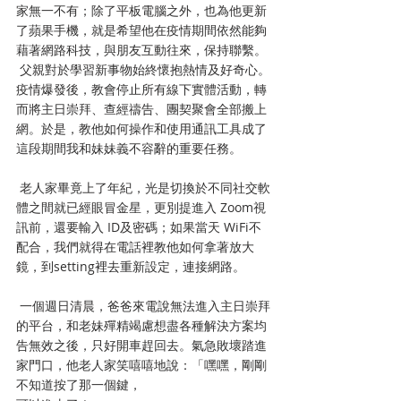
家無一不有；除了平板電腦之外，也為他更新
了蘋果手機，就是希望他在疫情期間依然能夠
藉著網路科技，與朋友互動往來，保持聯繫。
 父親對於學習新事物始終懷抱熱情及好奇心。
疫情爆發後，教會停止所有線下實體活動，轉
而將主日崇拜、查經禱告、團契聚會全部搬上
網。於是，教他如何操作和使用通訊工具成了
這段期間我和妹妹義不容辭的重要任務。
 老人家畢竟上了年紀，光是切換於不同社交軟
體之間就已經眼冒金星，更別提進入 Zoom視
訊前，還要輸入 ID及密碼；如果當天 WiFi不
配合，我們就得在電話裡教他如何拿著放大
鏡，到setting裡去重新設定，連接網路。
 一個週日清晨，爸爸來電說無法進入主日崇拜
的平台，和老妹殫精竭慮想盡各種解決方案均
告無效之後，只好開車趕回去。氣急敗壞踏進
家門口，他老人家笑嘻嘻地說：「嘿嘿，剛剛
不知道按了那一個鍵，