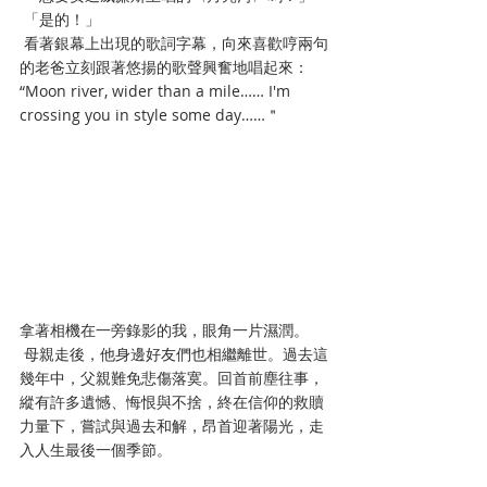
 「是的！」
 看著銀幕上出現的歌詞字幕，向來喜歡哼兩句
的老爸立刻跟著悠揚的歌聲興奮地唱起來：
“Moon river, wider than a mile…… I'm 
crossing you in style some day……＂
拿著相機在一旁錄影的我，眼角一片濕潤。
 母親走後，他身邊好友們也相繼離世。過去這
幾年中，父親難免悲傷落寞。回首前塵往事，
縱有許多遺憾、悔恨與不捨，終在信仰的救贖
力量下，嘗試與過去和解，昂首迎著陽光，走
入人生最後一個季節。