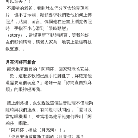
可以進去了！」
 不服輸的老爸，看到球友們分享含飴弄孫照
片，也不甘示弱，頻頻要求我們教他如何上傳
照片，貼圖、留言。偶爾他在臉書上瀏覽舊照
時，手指不小心滑到「限時動態」
（story），當場更新了動態網頁，讓我的好
友們頻頻稱奇，稱老人家為「地表上最強科技
銀髮族」。
月亮河畔再相會
 那天抱著新買的「阿莉莎」回家幫老爸安裝。
「欸，這麼多軟體已經手忙腳亂了，妳確定他
還需要這個玩意？」老妹一副「妳簡直自找麻
煩」的眼神瞪著我。
 接上網路後，跟父親說這個語音助理不僅能夠
隨時與我們連線，有問題可以問她，「還可以
當點唱機喔！」並當場為他示範如何呼叫「阿
莉莎」唱歌。
 「阿莉莎，播放〈月亮河〉！」
 「您要安迪威廉斯主唱的〈月亮河〉嗎？」