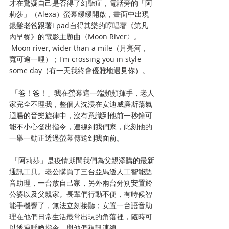
才在驚疑自己是否得了幻聽症，電話旁的「阿
莉莎」（Alexa）螢幕緩緩開啟，畫面中出現
銀髮老爸跟著i pad自得其樂的哼唱著《第凡
內早餐》的電影主題曲〈Moon River〉。
 Moon river, wider than a mile（月亮河，
寬可逾一哩）；I'm crossing you in style 
some day（有一天我終會優雅地遇見你）。
 「爸！爸！」我在螢幕這一端頻頻揮手，老人
家完全不理我，整個人沈浸在安迪威廉斯蕩氣
迴腸的音樂旋律中，沒有意識到他前一秒鐘可
能不小心發出指令，連線到我們家，此刻他的
一舉一動正透過螢幕傳送到我面前。
 「阿莉莎」是疫情期間我們為父親添購的最新
通訊工具。老公購買了三台亞馬遜人工智能語
音助理，一台放自己家，另外兩台分別安置於
公婆以及父親家。長輩們行動不便，有時候智
能手機響了，無法立刻接聽；安置一台語音助
理在他們日常生活最常出現的角落裡，隨時可
以透過呼喚指令，與他們視訊連線。