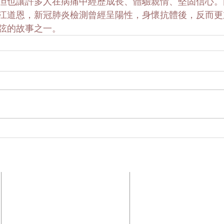
但也讓許多人在病痛中經歷成長、體驗親情、堅固信心。
江道恩，新冠肺炎檢測曾經呈陽性，身懷抗體後，反而更
弦的故事之一。
訂閱電子郵件&
國際真愛家庭協會
Family Keepers
20672 Carrey Rd,