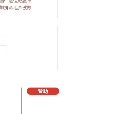
圖中這位救護車
加拼命地奔波救
贊助
雜誌