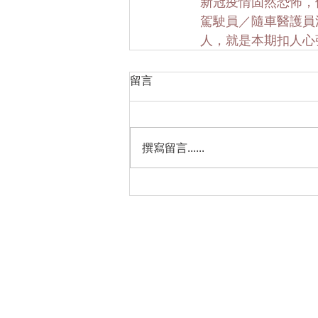
新冠疫情固然恐怖，
駕駛員／隨車醫護員
人，就是本期扣人心
留言
撰寫留言......
關於真愛
本會以專業的理念與策略，協助華人建