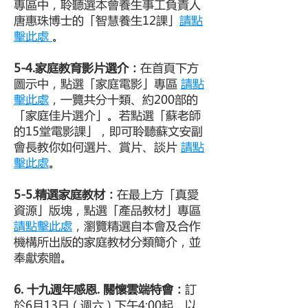
專區中，聆聽選本會養生事工負責人
唐惠珠博士的「智慧養生12課」
請點
擊此處
。
5-4.家庭教育影片選介：
在首頁下方
圖示中，點選「家庭電影」專區
請點
擊此處
，一覽共分十類、約200部的
「家庭佳片選介」。若點選「蘇老師
的15堂電影課」，即可聆聽蘇文安副
會長教你如何選片、賞片、談片
請點
擊此處
。
5-5.精選家庭教材：
在最上方「真愛
資源」版塊，點選「產品教材」專區
請點擊此處
，瀏覽精選自本會及合作
機構所出版的家庭教材分類簡介，並
奉獻索贈。
6. 十九週年感恩. 關懷雲端特會：
訂
於6月13日 ( 週六 ) 下午4:00起，以