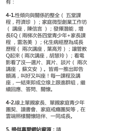
有：
4-1.
性傾向與關係的整全（ 五堂課
程，符濟珍 ）；家庭微型創業工作坊
（ 講座，陳信言 ）；發揮潛能，增
長EQ ( 兩梯次各四堂青少年+家長課
程 ，雷洛美 ）；化生病經歷為成長
歷程（ 兩次講座，葉高芳）；讓管教
Q起來 ( 兩次講座，胡慧玲）；看電
影看了沒—選片、賞片、談片（ 兩次
講座 ，蘇文安 ）。皆甫一推出即告
額滿，叫好又叫座！每一課程及講
座，一結束即成立缐上跟進群組，繼
續回應、答問、關懷。
4-2.
線上單親家長、單親家庭青少年
團契、讀書會、家庭戒癮團契等，在
雲端照樣關懷陪伴、一同成長。
5. 提供真愛網站資源：
請