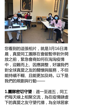
您看到的這張相片，就是3月16日清
晨，真愛同工團隊在會館暫停對外開
放之前，緊急會商如何在洶洶疫情
中，迎難而上、因應調整，好讓我們
對全球真愛之友的關懷與服務，不但
能持續不輟、且能更加及時。以下是
我們的規劃與行動——
1.團隊密切守望
：週一至週五，同工
們每天線上相聚交流，為在疫情肆虐
下的真愛之友守望代禱，為全球居家