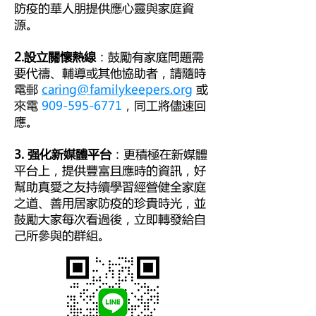
防疫的華人朋提供應心靈與家庭資
源。
2.設立關懷熱線
：鼓勵有家庭問題需
要代禱、輔導或其他協助者，請隨時
電郵
caring@familykeepers.org
或
來電
909-595-6771
，同工將儘速回
應。
3. 强化新媒體平台
：更積極在新媒體
平台上，提供豐富且應時的資訊，好
幫助真愛之友持續學習經營健全家庭
之道、善用居家防疫的珍貴時光，並
鼓勵大家每次看過後，立即轉發給自
己所參與的群組。