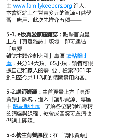
由
www.familykeepers.org
進入。
本會網站上有豐富多元的資源可供學
習、應用。此次先推介五種——
5-1. e版真愛家庭雜誌：
點擊首頁最
上方「真愛雜誌」版塊，即可連結
「真愛
雜誌主題企劃索引」專區
請點擊此
處
，共分14大類、65小類，讀者可根
據自己和家人的需 要，檢索2001年
創刊至今共112期的精闢實用內容。
5-2.講師資源：
由首頁最上方「真愛
資源」版塊，進入「講師資源」專區
中
請點擊此處
，了解各位講師所專精
的講座與課程，教會或團契可邀請他
們線上開講。
5-3.養生有聲課程：
在「講師資源」