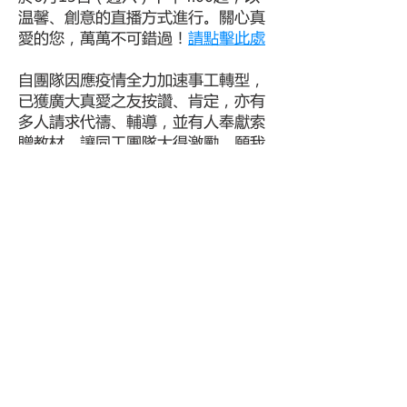
温馨、創意的直播方式進行。關心真
愛的您，萬萬不可錯過！
請點擊此處
自團隊因應疫情全力加速事工轉型，
已獲廣大真愛之友按讚、肯定，亦有
多人請求代禱、輔導，並有人奉獻索
贈教材，讓同工團隊大得激勵。願我
們在任何景況中，都能「天涯若比
鄰，彈指傳真愛」。最後，務請將你
和親友的電郵地址和手機號碼email
至
office@familykeepers.org
給我
們，以便及時通報您最新服務和資
源。