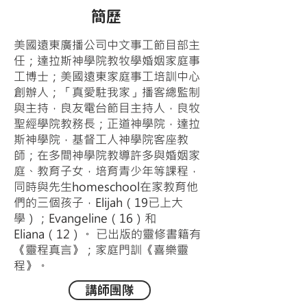
​簡歷
美國遠東廣播公司中文事工節目部主
任；達拉斯神學院教牧學婚姻家庭事
工博士；美國遠東家庭事工培訓中心
創辦人；「真愛駐我家」播客總監制
與主持，良友電台節目主持人，良牧
聖經學院教務長；正道神學院，達拉
斯神學院，基督工人神學院客座教
師；在多間神學院教導許多與婚姻家
庭、教育子女，培育青少年等課程，
同時與先生homeschool在家教育他
們的三個孩子，Elijah（19已上大
學）；Evangeline（16）和
Eliana（12）。 已出版的靈修書籍有
《靈程真言》；家庭門訓《喜樂靈
程》。
講師團隊