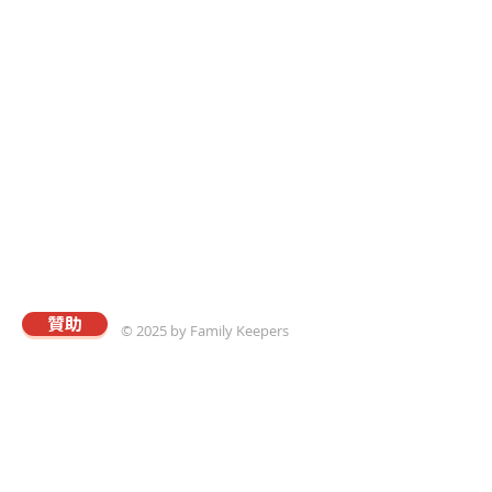
贊助
© 2025 by Family Keepers
關於真愛
本會以專業的理念與策略，協助華人建立溫馨和
樂且飽享神愛的家庭；進而推動以「將心歸家享
最愛，為家而戰守真愛」爲核心價值觀的真愛家