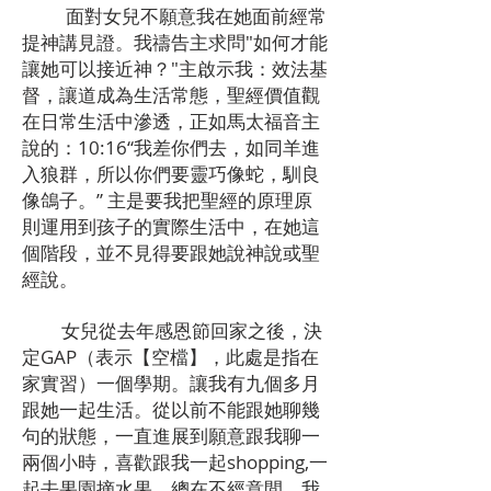
面對女兒不願意我在她面前經常
提神講見證。我禱告主求問"如何才能
讓她可以接近神？"主啟示我：效法基
督，讓道成為生活常態，聖經價值觀
在日常生活中滲透，正如馬太福音主
說的：10:16“我差你們去，如同羊進
入狼群，所以你們要靈巧像蛇，馴良
像鴿子。” 主是要我把聖經的原理原
則運用到孩子的實際生活中，在她這
個階段，並不見得要跟她說神說或聖
經說。
女兒從去年感恩節回家之後，決
定GAP（表示【空檔】，此處是指在
家實習）一個學期。讓我有九個多月
跟她一起生活。從以前不能跟她聊幾
句的狀態，一直進展到願意跟我聊一
兩個小時，喜歡跟我一起shopping,一
起去果園摘水果。總在不經意間，我