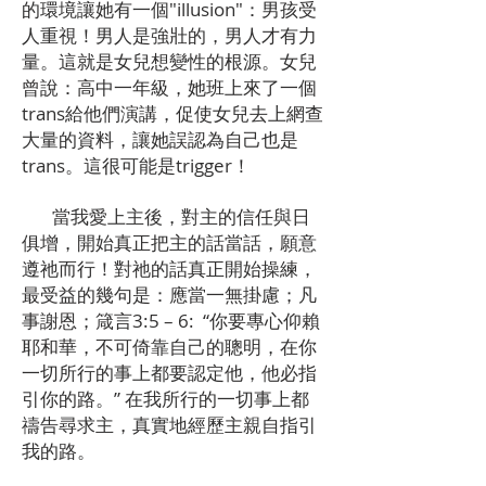
的環境讓她有一個"illusion"：男孩受
人重視！男人是強壯的，男人才有力
量。這就是女兒想變性的根源。女兒
曾說：高中一年級，她班上來了一個
trans給他們演講，促使女兒去上網查
大量的資料，讓她誤認為自己也是
trans。這很可能是trigger！
當我愛上主後，對主的信任與日
俱增，開始真正把主的話當話，願意
遵祂而行！對祂的話真正開始操練，
最受益的幾句是：應當一無掛慮；凡
事謝恩；箴言3:5 – 6: “你要專心仰賴
耶和華，不可倚靠自己的聰明，在你
一切所行的事上都要認定他，他必指
引你的路。” 在我所行的一切事上都
禱告尋求主，真實地經歷主親自指引
我的路。