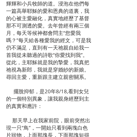
輝輝和小兵牧師的道。浸泡在他們每
一篇高舉耶穌的愛和恩典的道裏，我
的心被主愛融化，真實地經歷了基督
那不可測透的愛。去年曾經有兩三個
月，每天等候神都會問主“您愛我
嗎？”每天給各種愛我的經文，可是我
仍不滿足，直到有一天祂親自給我一
首我從未聽過的詩歌“你愛找到我”。
從此，主耶穌就是我的摯愛，我真把
祂視為新郎，我就是穿婚紗的新娘。
尋回主愛，重新跟主建立親密關系。
擺脫抑郁，是20年8/18,看到女兒
的一個特別異象，讓我親身經歷到主
的真實和應許：
那天早上在我家前院，眼前突然出
現一只“鳥”，一開始只看到兩塊白色
片狀物，上面那塊長，下面那塊短得