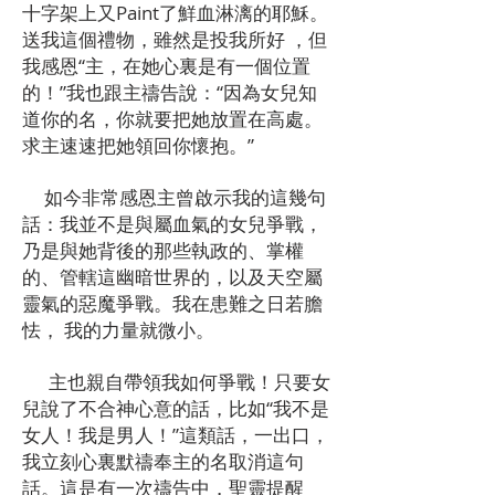
十字架上又Paint了鮮血淋漓的耶穌。
送我這個禮物，雖然是投我所好 ，但
我感恩“主，在她心裏是有一個位置
的！”我也跟主禱告說：“因為女兒知
道你的名，你就要把她放置在高處。
求主速速把她領回你懷抱。”
如今非常感恩主曾啟示我的這幾句
話：我並不是與屬血氣的女兒爭戰，
乃是與她背後的那些執政的、掌權
的、管轄這幽暗世界的，以及天空屬
靈氣的惡魔爭戰。我在患難之日若膽
怯， 我的力量就微小。
主也親自帶領我如何爭戰！只要女
兒說了不合神心意的話，比如“我不是
女人！我是男人！”這類話，一出口，
我立刻心裏默禱奉主的名取消這句
話。這是有一次禱告中，聖靈提醒