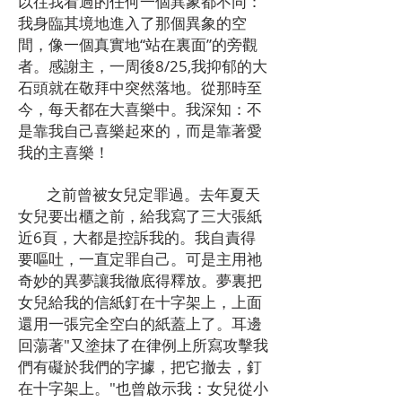
以往我看過的任何一個異象都不同：
我身臨其境地進入了那個異象的空
間，像一個真實地“站在裏面”的旁觀
者。感謝主，一周後8/25,我抑郁的大
石頭就在敬拜中突然落地。從那時至
今，每天都在大喜樂中。我深知：不
是靠我自己喜樂起來的，而是靠著愛
我的主喜樂！
之前曾被女兒定罪過。去年夏天
女兒要出櫃之前，給我寫了三大張紙
近6頁，大都是控訴我的。我自責得
要嘔吐，一直定罪自己。可是主用祂
奇妙的異夢讓我徹底得釋放。夢裏把
女兒給我的信紙釘在十字架上，上面
還用一張完全空白的紙蓋上了。耳邊
回蕩著"又塗抹了在律例上所寫攻擊我
們有礙於我們的字據，把它撤去，釘
在十字架上。"也曾啟示我：女兒從小