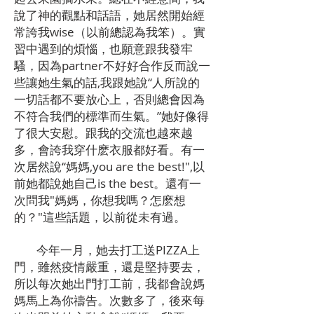
說了神的觀點和話語，她居然開始經
常誇我wise（以前總認為我笨）。實
習中遇到的煩惱，也願意跟我發牢
騷，因為partner不好好合作反而說一
些讓她生氣的話,我跟她說“人所說的
一切話都不要放心上，否則總會因為
不符合我們的標準而生氣。”她好像得
了很大安慰。跟我的交流也越來越
多，會誇我穿什麽衣服都好看。有一
次居然說“媽媽,you are the best!",以
前她都說她自己is the best。還有一
次問我"媽媽，你想我嗎？怎麽想
的？"這些話題，以前從未有過。
今年一月，她去打工送PIZZA上
門，雖然疫情嚴重，還是堅持要去，
所以每次她出門打工前，我都會說媽
媽馬上為你禱告。次數多了，後來每