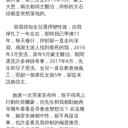
大恩，兩次都得主醫治，抑郁的大石
頭都是突然落地的。
當我得知女兒選擇變性後，自我
掙扎了一年左右，那時我已學佛11
年，每天修行，抑郁卻一直走向深
淵。感謝主派人找到垂死的我，2016
年3月受洗，當年9月蒙主醫治。期間
遇見許多神跡奇事，2017年8月，先
生和兒子受洗。女兒一直在教會做義
工，照顧一個唐氏女孩5年，卻從未
説她信主。
她第一次哭著宣布時，恨不得馬上
行動吃荷爾蒙，但先生和我都勸她再
等幾年看看是否會改變想法？ 在這幾
年，她穿衣褲都中性，卻不再提這
事，也許是看見我抑郁的極度痛苦。