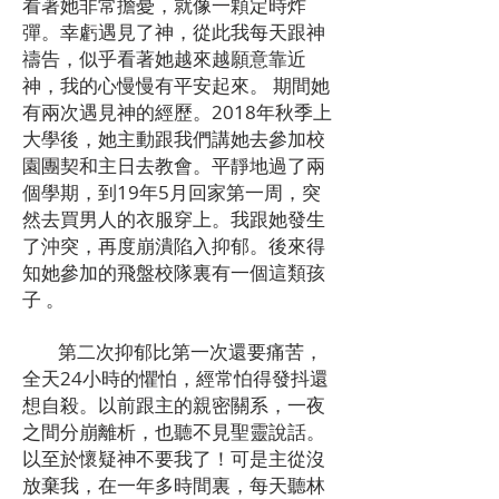
看著她非常擔憂，就像一顆定時炸
彈。幸虧遇見了神，從此我每天跟神
禱告，似乎看著她越來越願意靠近
神，我的心慢慢有平安起來。 期間她
有兩次遇見神的經歷。2018年秋季上
大學後，她主動跟我們講她去參加校
園團契和主日去教會。平靜地過了兩
個學期，到19年5月回家第一周，突
然去買男人的衣服穿上。我跟她發生
了沖突，再度崩潰陷入抑郁。後來得
知她參加的飛盤校隊裏有一個這類孩
子 。
第二次抑郁比第一次還要痛苦，
全天24小時的懼怕，經常怕得發抖還
想自殺。以前跟主的親密關系，一夜
之間分崩離析，也聽不見聖靈說話。
以至於懷疑神不要我了！可是主從沒
放棄我，在一年多時間裏，每天聽林