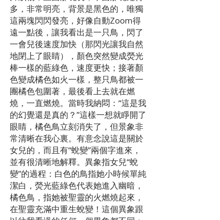
多，非常明亮，背景是黑色的，唯獨
這兩塊閃閃發亮，好像自動Zoom得
遠一點後，讓我看出是一只鳥，閃了
一會兒後速度加快（那閃光讓我自然
地閉上了眼睛），顏色突然變成熒光
棒一樣的藍綠色，速度更快；接著顏
色變成橘色如火一樣，整只鳥都被一
團橘色包圍著，最後看上去就在燃
燒，一直燃燒。當時我納悶：“這是我
的幻覺還是真的？”這樣一想就睜開了
眼睛，橘色鳥立刻消失了，但景象非
常清晰在我心裏。有意念說這是關於
女兒的，而且有“蛻變”兩個字進來，
並有很清晰地解釋。異象指女兒“蛻
變”的過程：白色的鳥指她小時候單純
潔白，熒光藍綠色代表她進入幽暗，
橘色鳥，指她被聖靈的火燃燒起來，
在聖靈充滿中重生蛻變！這個異象跟