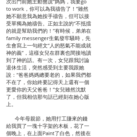
次出門前她主動會說“媽媽，我要go
to work，你可以為我禱告了！”雖然
她不願意我為她按手禱告，但可以接
受單獨為她禱告。正如主說的“不抵擋
的就是幫助我們的！”有時候，弟弟在
family messenger生氣發牢騷時，先
生會寫上一句經文“人的怒氣不能成就
神的義”，這樣女兒在群裏也間接地讀
到了神的話。有一次，女兒跟我討論
退休生活，突然感受到主要我跟她
說：“爸爸媽媽總要老的，如果我們都
不在了，你始終要記得天上還有一個
更愛你的天父爸爸！”女兒雖然沈默
了，但我相信那句話已經刻在她心版
上。
今年母親節，她用打工賺來的錢
給我買了一塊十字架的木板，花了一
個晚上，在上面Paint了白色，然後在