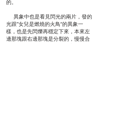
的。
異象中也是看見閃光的兩片，發的
光跟”女兒是燃燒的火鳥“的異象一
樣，也是先閃爍再穩定下來，本來左
邊那塊跟右邊那塊是分裂的，慢慢合
成一個圓圈，中間形成一個心形，更
確切地說是一個整體像心，其實是扇
形。那意念說："這是兩塊冰，一片冰
心在玉壺！"查到上下文是“洛陽親友
如相問，一片冰心在玉壺。”表達的是
詩人對洛陽親友的深情。後來領受
到："這個異象想要表達的是女兒跟我
以前雖然有'分裂'，如今已經'天衣無
縫'地合在一起，我們的心像朋友一樣
彼此相愛思念。"
先生面對打扮得跟男孩一樣的女
兒，他比我坦然得多。感謝主，我在