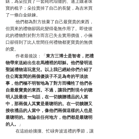
錶，為朵拉買了一套純玳瑁做的、邊上鑲著珠
寶的梳子；朵拉賣掉了自己的長髮，為吉米買
了一條白金錶鍊。
        他們都為對方捨棄了自己最寶貴的東西，
但買來的禮物卻因此變得毫無作用了。即使彼
此的禮物對於對方而言已失去實用價值，小倆
口卻得到了比人世間任何禮物都更寶貴的無價
的愛。
        作者最後說：「
東方三博士是智者，把禮
物帶來送給出生在馬槽裡的耶穌。他們發明送
聖誕禮物這玩意兒。以上我已經給你們介紹了
住公寓套間的兩個傻孩子不足為奇的平淡故
事，他們極不明智地為了對方而犧牲了他們各
自最最寶貴的東西。不過，讓我們對現今的聰
明人說最後一句話，在一切饋贈禮品的人當
中，那兩個人其實是最聰明的。在一切饋贈又
接收禮品的人當中，像他們兩個這樣的人也是
最聰明的。無論在任何地方，他們都是最聰明
的人。
」
        在這紛紛攘攘、忙碌奔波送禮的季節，讓
我們靜下心，想想這一連串佳節的真諦，以及