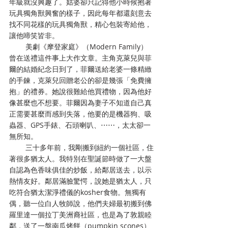
年級就沒興趣了。姑婆卻只記得他小時候抱著
玩具獨角獸興奮的樣子，因此每年都還刻意去
找不同花樣的玩具獨角獸，精心包裝寄給他，
讓他啼笑皆非。
        美劇《摩登家庭》（Modern Family）
曾在送禮這件事上大作文章。主角克萊兒與菲
爾的結婚紀念日到了，菲爾送給老婆一條精緻
的手鍊，克萊兒回贈老公的卻是幾張「免費擁
抱」的禮券。她說很難給他買禮物，因為他好
像甚麼也不想要。菲爾因為妻子不知道自己真
正需要甚麼而感到失落，他要的是機器狗、吸
蟲器、GPS手錶、石頭喇叭、⋯⋯，太太卻一
無所知。
        三十多年前，我剛搬到紐約一個社區，住
著很多猶太人。我特別在聖誕節時做了一大盤
自認為色香味俱佳的炒飯，給鄰居送去，以示
熱情友好。鄰居滿臉驚愕，說她是猶太人，只
吃符合猶太潔淨禮儀的kosher食物。無獨有
偶，聽一位白人牧師說，他們夫婦最初搬到佛
羅里達一個拉丁美洲裔社區，也是為了敦親睦
鄰，送了一盤南瓜烤餅（pumpkin scones）