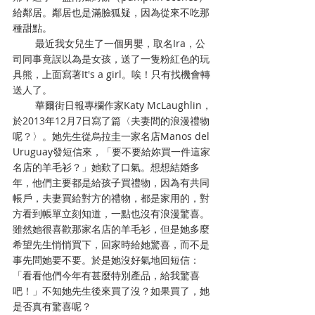
給鄰居。鄰居也是滿臉狐疑，因為從來不吃那
種甜點。
        最近我女兒生了一個男嬰，取名Ira，公
司同事竟誤以為是女孩，送了一隻粉紅色的玩
具熊，上面寫著It's a girl。唉！只有找機會轉
送人了。
        華爾街日報專欄作家Katy McLaughlin，
於2013年12月7日寫了篇〈夫妻間的浪漫禮物
呢？〉。她先生從烏拉圭一家名店Manos del 
Uruguay發短信來，「要不要給妳買一件這家
名店的羊毛衫？」她歎了口氣。想想結婚多
年，他們主要都是給孩子買禮物，因為有共同
帳戶，夫妻買給對方的禮物，都是家用的，對
方看到帳單立刻知道，一點也沒有浪漫驚喜。
雖然她很喜歡那家名店的羊毛衫，但是她多麼
希望先生悄悄買下，回家時給她驚喜，而不是
事先問她要不要。於是她沒好氣地回短信：
「看看他們今年有甚麼特別產品，給我驚喜
吧！」不知她先生後來買了沒？如果買了，她
是否真有驚喜呢？