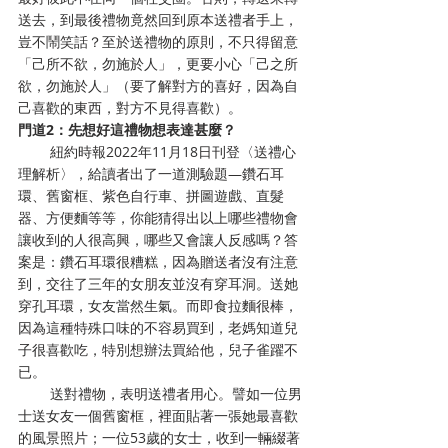
送去，到最後禮物竟然回到原本送禮者手上，
豈不鬧笑話？至於送禮物的原則，不只得留意
「己所不欲，勿施於人」，更要小心「己之所
欲，勿施於人」（要了解對方的喜好，因為自
己喜歡的東西，對方不見得喜歡）。
門道2：先想好這禮物想表達甚麼？
        紐約時報2022年11月18日刊登〈送禮心
理解析〉，給讀者出了一道測驗題—鑽石耳
環、舊窗框、紫色自行車、拼圖遊戲、直髮
器、方便麵等等，你能猜得出以上哪些禮物會
讓收到的人很高興，哪些又會讓人反感嗎？答
案是：鑽石耳環很糟糕，因為贈送者沒有注意
到，交往了三年的女朋友並沒有穿耳洞。送她
穿孔耳環，女友當然生氣。而即食拉麵很棒，
因為這種特殊口味的不容易買到，老媽知道兒
子很喜歡吃，特別想辦法買給他，兒子雀躍不
已。
        送對禮物，表明送禮者用心。譬如一位男
士送女友一個舊窗框，裡面貼著一張她最喜歡
的風景照片；一位53歲的女士，收到一輛綴著