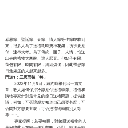
感恩節、聖誕節、春節、情人節等佳節即將到
來，很多人為了送禮耗時費神花錢，彷彿要應
付一連串大考。為了傳統、面子、人情，怕送
出去的禮物太寒酸、遭人厭棄。但點子有限、
荷包有限、時間有限，糾結煩惱，因此罹患節
日焦慮症的人越來越多。
門道1：三思而後「轉」
        2022年11月9日，紐約時報刊出一篇文
章，教人如何保持冷靜應付送禮季節。禮儀和
購物專家針對最常見的節日送禮問題，提供建
議，例如：可否讓親友知道自己想要甚麼；可
否問對方想要甚麼；可否把禮物轉贈別人等
等⋯⋯。
        專家提醒：若要轉贈，對象跟送禮物的人
最好彼此不在同一個社交圈。否則，轉送來轉