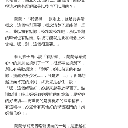
得這次的甚麼經驗是以後也可以用的？」
        蘭蘭：「我覺得……原則上，就是要弄清
概念，這個特別重要，概念清楚了就能舉一反
三。我以前有點懶，模糊就模糊吧，所以答題
的時候也有點懵。以後可能就是要在概念上不
含糊。嗯，對，這個很重要。」
        聽到孩子自己說「有點懶」，蘭蘭母感覺
心中的癢癢被撓到了一下，很想再被撓幾下，
所以有衝動想說：「對呀，妳以前真的有點
懶，提醒妳多少次……，可是妳……」；但她想
起正面肯定的原則，終於還是忍住，說：
「嗯，這個經驗好，妳越來越善於學習了。點
讚點讚！晚上媽媽做妳愛吃的紅燒魚，慶祝妳
的好成績……更重要的是慶祝妳的探索精神，
有這精神，妳還會有其他好的學習竅門的！媽
媽相信妳！」
        蘭蘭母補充省略號後面的一句，是想起在