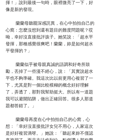
揮！」說到最後一句時，眼裡微亮了一下，好
像是新的發現。
        蘭蘭母聽罷深感詫異，在心中拍拍自己的
心窩：怎麼沒想到還有題目的難度問題呢？哎
呦，幸好沒直接批評孩子。她笑說：「超水平
發揮，那種感覺很爽吧！蘭蘭，妳是如何超水
平發揮的？」
        蘭蘭似乎被母親真誠的語調和好奇所鼓
勵，丟掉了一些漫不經心，說：「其實說超水
平也不夠準確。我這次比以前更用心複習了一
下，尤其是對一個比較模糊的概念好好理解
了，弄透了，那對我幫助挺大。所以有一道題
我可以避開陷阱，做出正確回答。很多人那道
題都答錯了。」
        蘭蘭母再度在心中拍拍自己的心窩，心
想：「幸好沒直接批評女兒不用心，人家這次
是好好複習滴呀。」她說：「聽起來妳不僅認
真複習了，而且方法也到位。點個讚！那妳覺