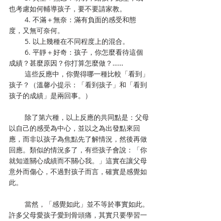
也考慮如何輔導孩子，要不要請家教。
        4. 不滿＋無奈：滿有負面的感受和態
度，又無可奈何。
        5. 以上幾種在不同程度上的混合。
        6. 平靜＋好奇：孩子，你怎麼看待這個
成績？甚麼原因？你打算怎麼做？……
        這些反應中，你覺得哪一種比較「看到」
孩子？（溫馨小提示：「看到孩子」和「看到
孩子的成績」是兩回事。）
        除了第六種，以上反應的共同點是：父母
以自己的感受為中心，並以之為出發點來回
應，而非以孩子為焦點先了解情況，然後再做
回應。類似的情況多了，有些孩子會說：「你
就知道關心成績而不關心我。」這實在讓父母
意外而傷心，不過對孩子而言，確實是感覺如
此。
        當然，「感覺如此」並不等於事實如此。
許多父母愛孩子愛到骨頭痛，其實只要學習一