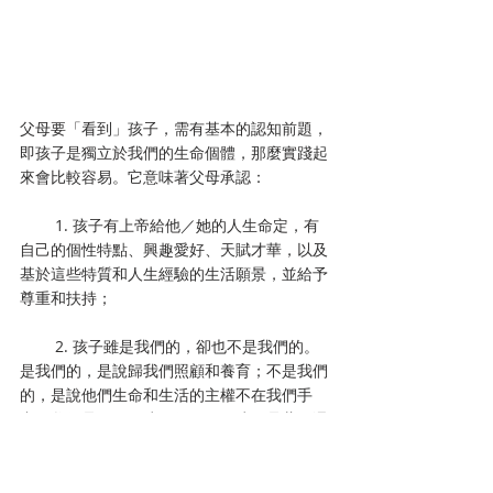
父母要「看到」孩子，需有基本的認知前題，
即孩子是獨立於我們的生命個體，那麼實踐起
來會比較容易。它意味著父母承認：
        1. 孩子有上帝給他／她的人生命定，有
自己的個性特點、興趣愛好、天賦才華，以及
基於這些特質和人生經驗的生活願景，並給予
尊重和扶持；
        2. 孩子雖是我們的，卻也不是我們的。
是我們的，是說歸我們照顧和養育；不是我們
的，是說他們生命和生活的主權不在我們手
中。父母是園丁，孩子似種子；孩子是蘋果還
是橘子，是玫瑰還是百合，不由園丁決定。園
丁要做的，是通過適當的澆灌、施肥、照看，
幫助孩子活出自己的生命特質，活出內在的蘋