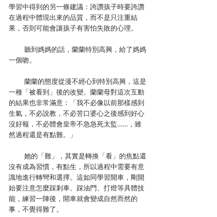
學習中得到的另一條建議：誇讚孩子時要誇讚
在過程中體現出來的品質，而不是只注重結
果，否則可能會讓孩子有害怕失敗的心理。
        聽到媽媽的話，蘭蘭特別高興，給了媽媽
一個吻。
        蘭蘭的態度從漫不經心到特別高興，這是
一種「被看到」後的改變。蘭蘭母對這次互動
的結果也非常滿意：「我不必像以前那樣感到
生氣，不必說教，不必苦口婆心之後感到好心
沒好報，不必體會皇帝不急急死太監……，雖
然過程還是有點難。」
        她的「難」，其實是轉換「看」的焦點還
沒有成為習慣，有點生，所以過程中需要有意
識地進行轉彎和選擇。這如同學習開車，剛開
始要注意怎麼踩剎車、踩油門、打燈等具體技
能，練習一陣後，開車就會變成自然而然的
事，不覺得難了。