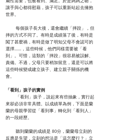
屬性需要，也被看到、滿足。於是媽媽之吻，
讓手與心都得慰藉，孩子可以重新站起去擁抱
世界。
        每個孩子長大後，還會繼續「摔跤」，但
摔的方式不同了。有時是成績落了後，有時是
闖了甚麼禍，有時是做了明知父母不會認可的
選擇……，這些時候，他們同樣需要被「看
到」。可惜，這類的「摔跤」很容易被誤解、
責備。不過，父母只要稍加留意，還是可以將
這些時候變成建立孩子、建立親子關係的機
會。
「看到」孩子的實例
        「看到」孩子，說起來有些抽象，實行起
來卻必須非常具體。以成績單為例，下面是蘭
蘭的母親學習從「看到事」轉化到「看到人」
的一段經歷。
        聽到蘭蘭的成績是 80分，蘭蘭母立刻的
反應是失望，立刻的想法是「這怎麼行？」立