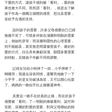
下愛的方式，讓孩子感到被「看到」，愛的效
果也會大不同。而所謂「看到」，就是去了解
孩子作為一個獨立個體的感受、想法及需要，
並給予合適的支持。
        說到孩子的需要，許多父母感覺自己已經
無微不至了，可惜多停留在淺層和明顯的需要
上，例如吃穿等；而深層和隱性的心理需要，
則不能顧及，甚至無意間還傷害孩子。最好的
愛的方式，往往具有兼顧深淺、顯隱多重需要
的特點，且隨孩子年齡不同而調整。
        記得女兒幼小時摔了一跤，小手摔疼了，
咧嘴哭；我過去深表同情，還響亮地吻了一下
小手手，於是女兒破涕為笑，又可以開心玩耍
了。媽媽的一吻似乎比止痛藥還神奇。
        其實這一吻不在於真的止痛，而在於孩子
感覺被「看到」了―明顯的痛被看到、認可和
安慰，深層的對愛的需要、對與父母聯結的歸