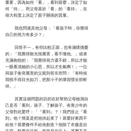
重要，因為如何「看」，看到甚麼，決定了如
何「待」。而父母基於「看」的「看待」，在
很大程度上決定了親子關係的質量。
        我也問過其他父母：「看孩子時，你覺得
自己的視力有多少？」
        回答不一，有些比較正面，也有滿懷擔憂
的：「我覺得散光很厲害，看不懂他。」或者
充滿抱怨的：「我覺得視力還不錯，所以才能
一眼看清她的小心思，所以才生氣啊！」一位
與孩子衝突厲害的父親則答非所問：「有時候
我恨不得目光如刀，把那小子的壞習慣全部斬
掉。」
        其實這個問題的目的在於幫助父母檢測自
己是否「看到」孩子、了解孩子。有青少年的
父母對此驚呼：「『看到』？！我們豈止『看
到』他？簡直是把他供起來了！甚麼好東西不
給他？甚麼條件不給他創造？他除了衣服是自
己穿，飯要自己吃，廁所是自己上，甚麼不是