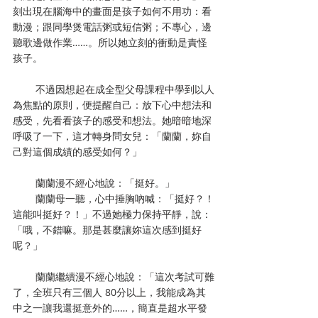
刻出現在腦海中的畫面是孩子如何不用功：看
動漫；跟同學煲電話粥或短信粥；不專心，邊
聽歌邊做作業……。所以她立刻的衝動是責怪
孩子。
        不過因想起在成全型父母課程中學到以人
為焦點的原則，便提醒自己：放下心中想法和
感受，先看看孩子的感受和想法。她暗暗地深
呼吸了一下，這才轉身問女兒：「蘭蘭，妳自
己對這個成績的感受如何？」
        蘭蘭漫不經心地說：「挺好。」
        蘭蘭母一聽，心中捶胸吶喊：「挺好？！
這能叫挺好？！」不過她極力保持平靜，說：
「哦，不錯嘛。那是甚麼讓妳這次感到挺好
呢？」
        蘭蘭繼續漫不經心地說：「這次考試可難
了，全班只有三個人 80分以上，我能成為其
中之一讓我還挺意外的……，簡直是超水平發