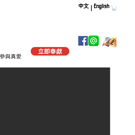
中文
English
立即奉獻
參與真愛