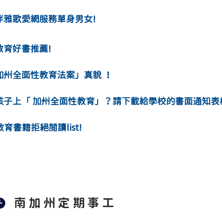
伴雅歌愛網服務單身男女!
教育好書推薦!
加州全面性教育法案」真貌 ！
孩子上「 加州全面性教育」？請下載給學校的書面通知表
育書籍拒絕閱讀list!
南加州定期事工