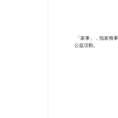
第116期 (2020年12月)
第117期
第120期 (2021年08月)
第121期
 「家事」，指家務事；「職事」，指一個人的職業或事業；「服事」，則指參與教會服事或
公益活動。 
第124期(2022年04月)
第125期
第12期 (2003年08月)
第1期 (2