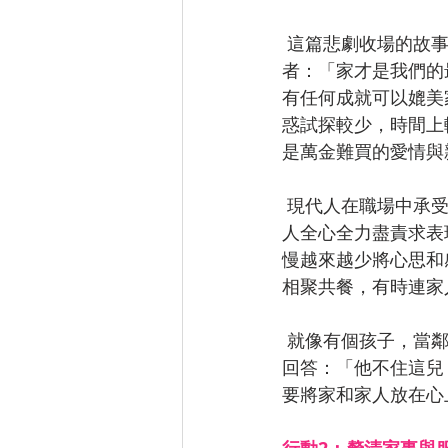
 這篇悲劇收場的故事，提醒一些為了追求更多財富而賠上身體健康，或遠離家庭、忘了家人
者：「家才是我們的
有任何成就可以媲美
惑試探較少，時間上
是萬金難買的愛情與
 現代人在職場中承受很大的壓力，更不要說在不景氣中隨時都有被解雇的不安和焦慮。許多
人全心全力盡責求表
慢越來越少將心思和
相聚共餐，有時連家
 就像有個孩子，當鄰居小朋友問他：「我常到你家玩，怎麼從沒遇見過你爸爸」時，小主人
回答：「他不住這兒
要將家和家人放在心