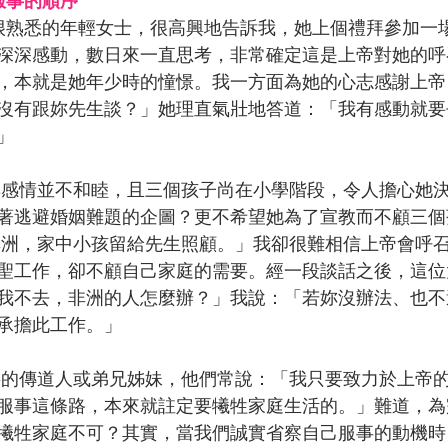
服事的順序
深深感動，數日來一直思考，非常確定這是上帝對她的呼
，本就是她年少時的憧憬。我一方面為她的心志感謝上帝
沒有跟妳先生談？」她理直氣壯地答道：「我有感動就要
」
著逃避婚姻難題的企圖？更不希望她為了宣教而不顧三個
聖工作，卻不顧自己家庭的需要。經一段談話之後，這位
我不去，非洲的人怎麼辦？」我說：「若妳沒辦法、也不
承擔此工作。」
服事這條路，本來就註定要犧牲家庭生活的。」難道，為
犧牲家庭不可？其實，當我們誠實省察自己服事的動機時