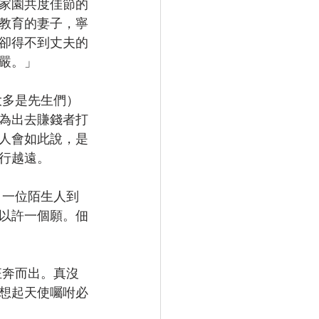
家園共度佳節的
教育的妻子，寧
卻得不到丈夫的
嚴。」
為出去賺錢者打
人會如此說，是
行越遠。
以許一個願。佃
想起天使囑咐必