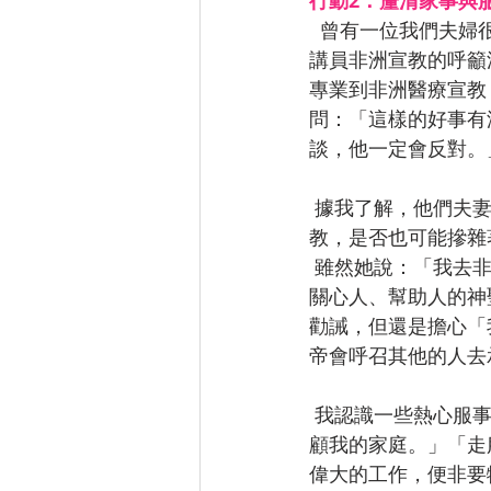
行動2：釐清家事與
  曾有一位我們夫婦很熟悉的年輕女士，很高興地告訴我，她上個禮拜參加一場宣教大會，被
講員非洲宣教的呼籲
專業到非洲醫療宣教
問：「這樣的好事有
談，他一定會反對。
 據我了解，他們夫妻感情並不和睦，且三個孩子尚在小學階段，令人擔心她決定遠赴非洲宣
教，是否也可能摻雜
 雖然她說：「我去非洲，家中小孩留給先生照顧。」我卻很難相信上帝會呼召一個人去從事
關心人、幫助人的神
勸誡，但還是擔心「
帝會呼召其他的人去
 我認識一些熱心服事的傳道人或弟兄姊妹，他們常說：「我只要致力於上帝的工作，祂會照
顧我的家庭。」「走
偉大的工作，便非要