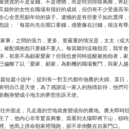
最寶貴的不是金錢、不是禮物，而是特別排除萬難，奔赴
又能幹的女性在職場有很好的成就，但仍有不少受過高等
全心全意照顧年幼的孩子。遺憾的是有些妻子如此選擇，
怨說：「每當向先生開口要錢，感覺像在討錢，很沒有尊
，被配偶抱怨只要錢不要人。每當聽到這種怨言，我常會
拼，初衷不為顧家愛家？但我也會同時提醒被抱怨者，家
已偏離了以「愛家、顧家」為動機的職場奮鬥，與家人越
表明自己是天使，為了感謝這一家人的熱情款待，他們可
盼翻身變成小地主的夢想告訴天使。
主了，他內心非常驚喜興奮。當看到太陽即將下山，頓時
裡。他馬上拼命朝家裡飛跑，卻不幸倒斃在自家門口。