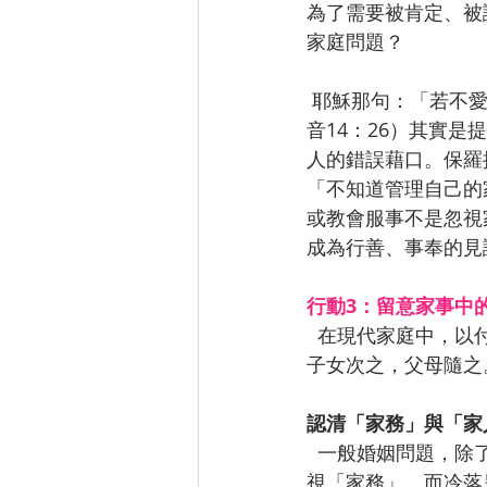
為了需要被肯定、被
家庭問題？
 耶穌那句：「若不愛我勝過愛自己的父母、妻子、兒女⋯⋯就不能作我的門徒。」（路加福
音14：26）其實
人的錯誤藉口。保羅
「不知道管理自己的
或教會服事不是忽視
成為行善、事奉的見
行動3：留意家事中
  在現代家庭中，以付出的時間、彼此的委身和關係的親密度而言，應是夫妻最優先，未成年
子女次之，父母隨之
認清「家務」與「家
  一般婚姻問題，除了個性不合、溝通不良，另一普遍的主因就是有一方（往往是妻子）太重
視「家務」，而冷落