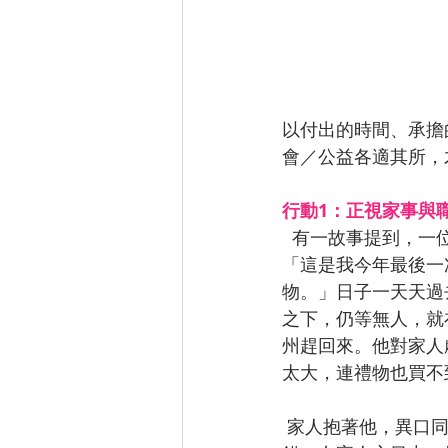
以付出的時間、承擔
會／公益各適其所，
行動1：正視家事與
  有一故事提到，一位做行銷工作的父親，在出外到各地推銷產品之前，向妻子兒女們說：
「這是我今年最後一
物。」日子一天天過
之下，仍等無人，就
州趕回來。他對家人
太大，連禮物也買不
 家人抱著他，異口同聲說：「您能及時趕回來與我們共享聖誕晚餐，就是最好的禮物。」沒