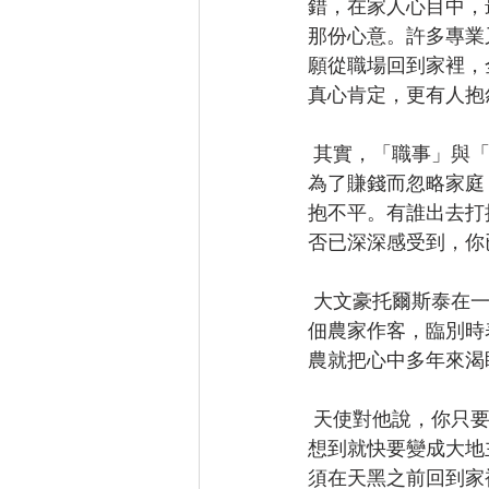
錯，在家人心目中，
那份心意。許多專業
願從職場回到家裡，
真心肯定，更有人抱
 其實，「職事」與「家事」之間的張力，更多、更嚴重的情況是，太太（或大多是先生們）
為了賺錢而忽略家庭
抱不平。有誰出去打
否已深深感受到，你
 大文豪托爾斯泰在一篇短篇小說中，提到有一對五代都作佃農的夫婦。某日，一位陌生人到
佃農家作客，臨別時
農就把心中多年來渴
 天使對他說，你只要往外面走，凡走過的空地就會變成你的農地。農夫即時狂奔而出。真沒
想到就快要變成大地
須在天黑之前回到家