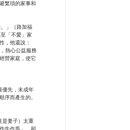
避繁瑣的家事和
甚至「不愛」家
性，他還說：
見，熱心公益服務
經營家庭，使它
順序而產生的。
作牛作馬」，卻