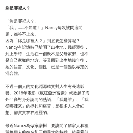
妳是哪裡人？
「妳是哪裡人？」
「我，……不知道！」Nancy每次被問這問
題，都答不上來。
因為「妳是哪裡人？」到底要怎麼算呢？
Nancy有記憶時已離開了出生地，幾經遷徙，
到上學時，生活在一個既不是父母家鄉、也不
是自己家鄉的地方。等又回到出生地幾年後，
她的語言、文化、個性，已是一個難以界定的
混合體。
不過一個人的文化淵源確實對人生有長遠影
響。2018年電影《瘋狂亞洲富豪》就掀起了海
外亞裔對身分認同的熱議。「我是誰」、「我
從哪裡來」的掙扎和痛苦，是很多人未曾細
想、卻實實在在經歷的。
最近Nancy為做家譜樹，要訪問了解家人和祖
輩每個人的姓名和三個最大的特點，結果看似