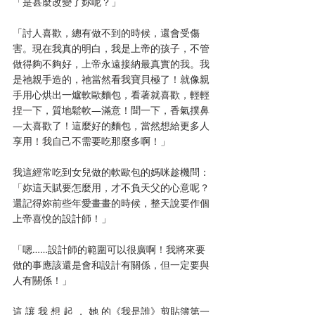
「是甚麼改變了妳呢？」
「討人喜歡，總有做不到的時候，還會受傷
害。現在我真的明白，我是上帝的孩子，不管
做得夠不夠好，上帝永遠接納最真實的我。我
是祂親手造的，祂當然看我寶貝極了！就像親
手用心烘出一爐軟歐麵包，看著就喜歡，輕輕
捏一下，質地鬆軟―滿意！聞一下，香氣撲鼻
―太喜歡了！這麼好的麵包，當然想給更多人
享用！我自己不需要吃那麼多啊！」
我這經常吃到女兒做的軟歐包的媽咪趁機問：
「妳這天賦要怎麼用，才不負天父的心意呢？
還記得妳前些年愛畫畫的時候，整天說要作個
上帝喜悅的設計師！」
「嗯……設計師的範圍可以很廣啊！我將來要
做的事應該還是會和設計有關係，但一定要與
人有關係！」
這 讓 我 想 起 ， 她 的《我是誰》剪貼簿第一