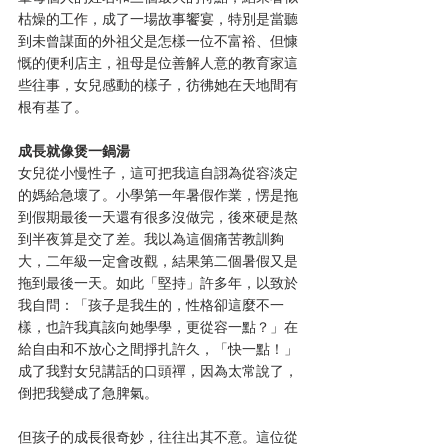
枯燥的工作，成了一場故事饗宴，特別是當聽
到未曾謀面的外祖父是怎樣一位不富裕、但慷
慨的便利店主，祖母是位善解人意的教育家這
些往事，女兒感動的樣子，彷彿她在天地間有
根有基了。
成長就像煲一鍋湯
女兒從小慢性子，這可把我這自詡為從容淡定
的媽給急壞了。小學第一年暑假作業，愣是拖
到假期最後一天還有很多沒做完，後來硬是熬
到半夜算是交了差。我以為這個痛苦教訓夠
大，二年級一定會改觀，結果第二個暑假又是
拖到最後一天。如此「堅持」許多年，以致於
我自問：「孩子是我生的，性格卻這麼不一
樣，也許我真該向她學學，更從容一點？」在
給自由和不放心之間掙扎許久，「快一點！」
成了我對女兒講話的口頭禪，因為太常說了，
倒把我變成了急脾氣。
但孩子的成長很奇妙，往往出其不意。這位從