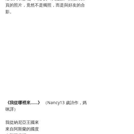
頁的照片，竟然不是獨照，而是與好友的合
影。
《我從哪裡來……》
 （Nancy13 歲詩作，媽
咪譯）
我從納尼亞王國來
來自阿斯蘭的國度