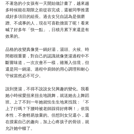
不著急的小女孩有一天開始做計畫了，越來越
多時候能在期限之前從容完成，還被同學推選
成好多項目的組長。過去女兒自認為是個磨
蹭、不成事的人，現在可喜歡擔當了呢！看來
喊了好多年「快一點」，日積月累下來還是有
效果的。
品格的改變真像煲一鍋好湯，湯頭、火候、時
間都很重要，對自己的認識就像煲湯過程中不
斷嘗味道，一次次會不一樣，雖漸入佳境，但
還是同一鍋湯。過程中廚師的用心調理和耐心
守候當然必不可少。
說到煲湯，不得不說說女兒興趣的變化。我看
她小時候愛扭來扭去地跳舞，就送她去上舞蹈
班。上了不到一年她就怯生生地來找我：「不
上了行嗎？下腰時被老師踩得好疼啊！」依我
本性，不會輕易放棄的。但想到女兒還小，還
在摸索自己的趣向，加上心疼孩子的骨頭，就
允許她中輟了。