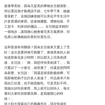
接著學美術，因為凡是美的事物女兒都喜歡，
所以選這個才藝應該不錯。七年學下來，她越
發喜歡了。這個訓練使她可以美化平常生活中
許多普通的東西。從食物擺盤、禮物包裝、手
工賀卡、到床頭的擺設……。女兒精益求精到
一個地步，讓我擔心她會被完美主義累倒，但
也真心欽佩她如此善於欣賞生活。
這和煲湯有何關係？因為女兒後來又愛上了烹
飪！這次是愛得無可救藥了。會做美食的人就
知道那會花多少時間！所以那天上完美術課
後，女兒說：「媽，我想停掉美術課了。」我
只驚訝了一小會兒，就答應了，但還是想問問
為甚麼。女兒說：「我還是很喜歡藝術啊，可
我那兩把刷子比許多人差遠了，作品基本只有
我自己欣賞，也不能當飯吃。可是烹飪不同，
我做出好吃的東西，馬上就可以招待人，每次
看到大家吃得那麼高興，是我最開心的時
候！」
從小到大摸索自己的興趣所在，現在快成年