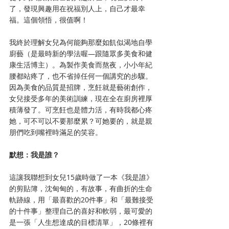
了，發現興趣用在祝福別人上，自己才最幸
福。這個領悟，很值啊！
我終於理解女兒為何能夠那麼如飢似渴地自學
廚藝（是最時新的學法喔―跟隨眾多美食和健
康生活博主）。為製作美食而熬夜，小小年紀
腰都站疼了，也不省掉任何一個講究的步驟。
因為美食的品質是招牌，烹飪就是藝術創作，
女兒接受多年的美術訓練，現在全在廚房裡厚
積薄發了。可烹飪也是體力活，有時我都心疼
她，可不可以不要那麼累？可她要的，就是親
朋們吃到嘴裡時滿足的笑容。
默想：我是誰？
這讓我聯想到女兒15歲時做了一本《我是誰》
的剪貼簿，沈甸甸的，有故事，有曲折的生命
軌跡線，用「最喜歡的20件事」和「最難接受
的十件事」整理自己的喜好和軟弱，最可愛的
是一張「人生想達成的目標清單」，20條裡有