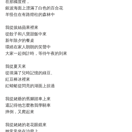
在那國度裡，
銀波海面上漂滿了白色的百合花
羊怪住在有路燈柱的森林中
我從拔絲蘋果裡來
從餃子和八寶甜飯中來
新年除夕的餐桌
環繞在家人朗朗的笑聲中
大家一起倒計時，等待午夜的到來
我從夏天來
從填滿了兒時記憶的綠豆、
紅豆棒冰裡來
紅蜻蜓從閃亮的湖面上掠過
我從姥爺的舊腳踏車上來
還記得他怎麼教我學騎車
摔倒，又爬起來
我從姥姥的老花眼鏡來
她常常坐在沙發上