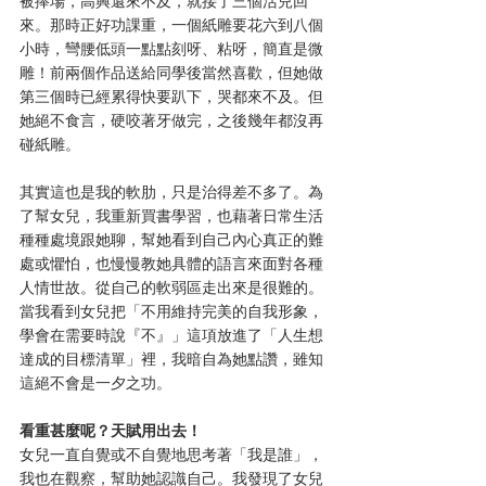
被捧場，高興還來不及，就接了三個活兒回
來。那時正好功課重，一個紙雕要花六到八個
小時，彎腰低頭一點點刻呀、粘呀，簡直是微
雕！前兩個作品送給同學後當然喜歡，但她做
第三個時已經累得快要趴下，哭都來不及。但
她絕不食言，硬咬著牙做完，之後幾年都沒再
碰紙雕。
其實這也是我的軟肋，只是治得差不多了。為
了幫女兒，我重新買書學習，也藉著日常生活
種種處境跟她聊，幫她看到自己內心真正的難
處或懼怕，也慢慢教她具體的語言來面對各種
人情世故。從自己的軟弱區走出來是很難的。
當我看到女兒把「不用維持完美的自我形象，
學會在需要時說『不』」這項放進了「人生想
達成的目標清單」裡，我暗自為她點讚，雖知
這絕不會是一夕之功。
看重甚麼呢？天賦用出去！
女兒一直自覺或不自覺地思考著「我是誰」，
我也在觀察，幫助她認識自己。我發現了女兒