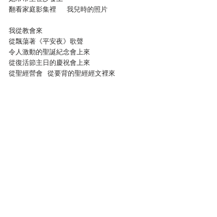
翻看家庭影集裡	我兒時的照片
我從教會來
從飄蕩著《平安夜》歌聲
令人激動的聖誕紀念會上來
從復活節主日的慶祝會上來
從聖經營會	從要背的聖經經文裡來
我來自水、氧氣、鈣
也來自磷、氮、氫
我從藝術裡來
一滴水，混合進顏料
榛子畫刷親吻著畫板
我從地上塵土中來
從媽媽的腹中生出來
是上帝按照祂自己的形象造的
因為	我是上帝的孩子。