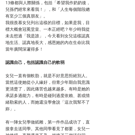
13條都與人際關係，包括「希望我作奶奶後，
兒孫們經常來看我！」，和「人生每個階段總
有至少三個真朋友」。
我很羨慕女兒列出這樣的目標，如果是我，目
標大概會冠冕堂皇、一本正經吧？年少時我從
未去想過「我是誰」，今天看到女兒這樣認真
地生活、認真地長大，感恩她的內在生命比我
當年廣闊深邃得多！
認識自己，包括認識自己的軟弱
女兒一直有個軟肋，就是不好意思拒絕別人。
當然這使她從小人緣好，但青少年期自我意識
更清楚了，因此痛苦也越來越多。有時是她的
承諾多過能力，有時是碰到過度依賴、甚或情
緒勒索的人，而她還沒學會說「這次我幫不了
妳」。
有一陣女兒學做紙雕，第一件作品成功了，直
接拿去送同學。其他同學看見了都要，女兒一