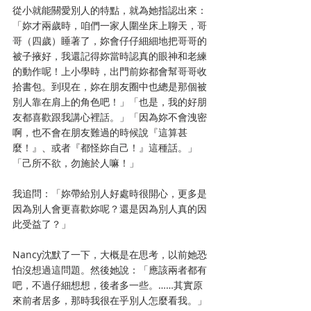
從小就能關愛別人的特點，就為她指認出來：
「妳才兩歲時，咱們一家人圍坐床上聊天，哥
哥（四歲）睡著了，妳會仔仔細細地把哥哥的
被子掖好，我還記得妳當時認真的眼神和老練
的動作呢！上小學時，出門前妳都會幫哥哥收
拾書包。到現在，妳在朋友圈中也總是那個被
別人靠在肩上的角色吧！」「也是，我的好朋
友都喜歡跟我講心裡話。」「因為妳不會洩密
啊，也不會在朋友難過的時候說『這算甚
麼！』、或者『都怪妳自己！』這種話。」
「己所不欲，勿施於人嘛！」
我追問：「妳帶給別人好處時很開心，更多是
因為別人會更喜歡妳呢？還是因為別人真的因
此受益了？」
Nancy沈默了一下，大概是在思考，以前她恐
怕沒想過這問題。然後她說：「應該兩者都有
吧，不過仔細想想，後者多一些。……其實原
來前者居多，那時我很在乎別人怎麼看我。」