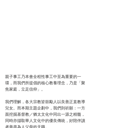
親子事工乃本會全程性事工中至為重要的一
環，而我們所提倡的核心教養理念，乃是「聚
焦家庭，立足信仰」。
我們理解，各大宗教皆鼓勵人以良善正直教導
兒女。而本期主題企劃中，我們則祈願：一方
面挖掘基督教／猶太文化中同出一源之精髓，
同時亦擷取華人文化中的優良傳統，好陪伴讀
者善盡為人父母的天職。