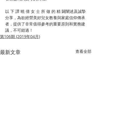
以 下 譚 曉 倩 女 士 所 做 的 精 闢闡述及誠摯
分享，為欲經營美好兒女教養與家庭信仰傳承
者，提供了非常值得參考的重要原則和實務建
議，不可錯過！
第106期 (2019年04月)
最新文章
查看全部