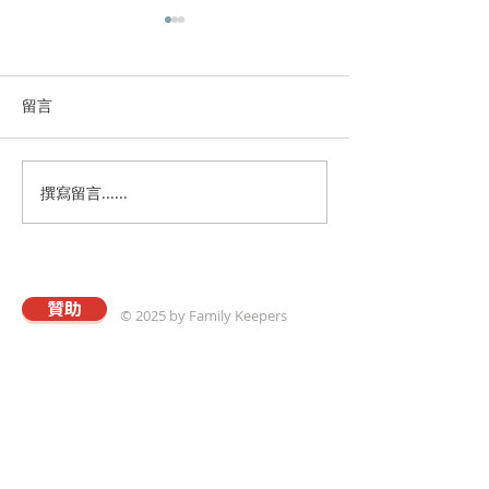
留言
撰寫留言......
第106期- 主題企劃：實例
第106期- 主題
篇1 "猶太教養法@我家"
篇2 "我聽見石頭
贊助
© 2025 by Family Keepers
關於真愛
本會以專業的理念與策略，協助華人建立溫馨和
樂且飽享神愛的家庭；進而推動以「將心歸家享
最愛，為家而戰守真愛」爲核心價值觀的真愛家
庭運動。