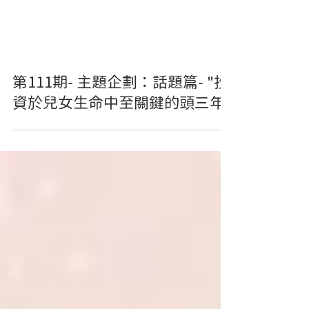
第111期- 主題企劃：話題篇- "投
資於兒女生命中至關鍵的頭三年"